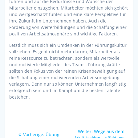
führen und auf die Bedürfnisse und Wünsche der
Mitarbeiter einzugehen. Mitarbeiter möchten sich gehört
und wertgeschätzt fühlen und eine klare Perspektive für
ihre Zukunft im Unternehmen haben. Auch die
Förderung von Weiterbildungen und die Schaffung einer
positiven Arbeitsatmosphäre sind wichtige Faktoren.
Letztlich muss sich ein Umdenken in der Führungskultur
vollziehen. Es geht nicht mehr darum, Mitarbeiter als
reine Ressource zu betrachten, sondern als wertvolle
und motivierte Mitglieder des Teams. Führungskräfte
sollten den Fokus von der reinen Krisenbewältigung auf
die Schaffung einer motivierenden Arbeitsumgebung
verlagern. Denn nur so können Unternehmen langfristig
erfolgreich sein und im Kampf um die besten Talente
bestehen.
Beitragsnavigation
Nächster
Weiter:
Wege aus dem
Vorheriger
Vorherige:
Übung
Beitrag:
Multitasking – effektives