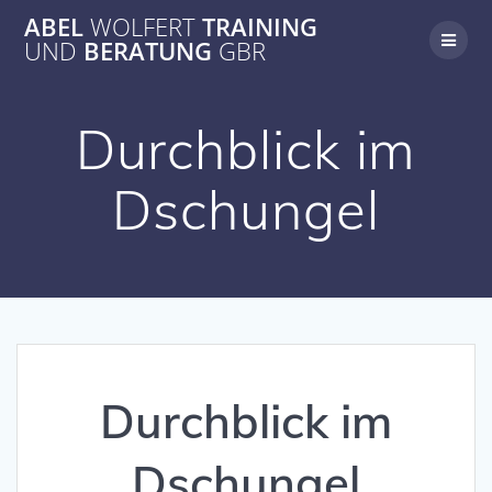
Zum
ABEL
WOLFERT
TRAINING
Inhalt
UND
BERATUNG
GBR
springen
Durchblick im
Dschungel
Durchblick im
Dschungel