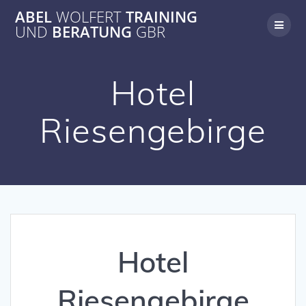
Zum
ABEL
WOLFERT
TRAINING
Inhalt
UND
BERATUNG
GBR
springen
Hotel
Riesengebirge
Hotel
Riesengebirge