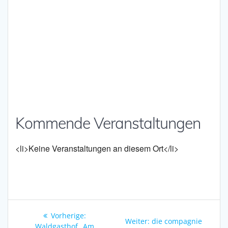
Kommende Veranstaltungen
<li>Keine Veranstaltungen an diesem Ort</li>
Beitragsnavigation
Vorheriger
Vorherige:
Nächster
Weiter:
die compagnie
Beitrag:
Waldgasthof „Am