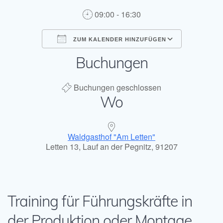
09:00 - 16:30
ZUM KALENDER HINZUFÜGEN
Buchungen
ICS herunterladen
Google Kal
Buchungen geschlossen
Wo
Waldgasthof "Am Letten"
Letten 13, Lauf an der Pegnitz, 91207
Training für Führungskräfte in
der Produktion oder Montage