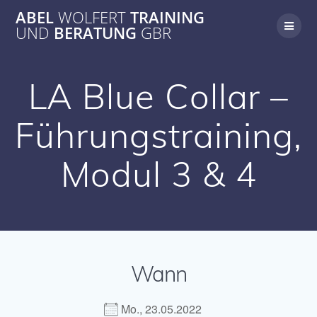
Zum
ABEL
WOLFERT
TRAINING
Inhalt
UND
BERATUNG
GBR
springen
LA Blue Collar –
Führungstraining,
Modul 3 & 4
Wann
Mo., 23.05.2022