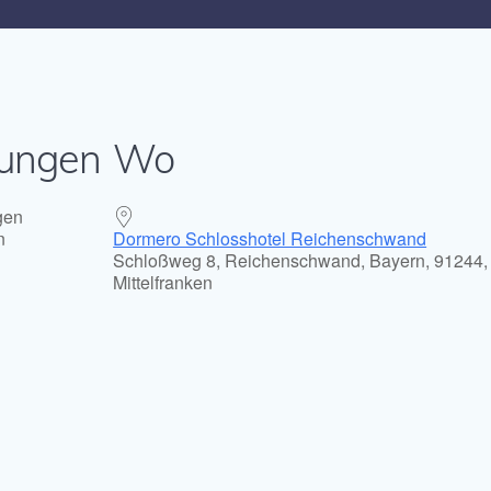
ungen
Wo
gen
n
Dormero Schlosshotel Reichenschwand
Schloßweg 8, Reichenschwand, Bayern, 91244,
Mittelfranken
alender
iCalendar